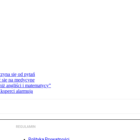
zyna się od pytań
ć się na medycynę
niż angliści i matematycy”
Eksperci alarmują
REGULAMIN
Polityka Prywatności