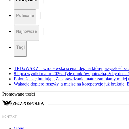
Polecane
Najnowsze
Tagi
TEDxWSKZ – wrocławska scena idei, na której przyszłość zac
8 lipca wyniki matur 2026. Tyle punktów potrzeba, żeby dosta
Poloniści się buntują. „Za sprawdzanie matur zarabiamy mniej 
Wakacje dopiero ruszyły, a miejsc na korepetycje już brakuje. 
Promowane treści
KONTAKT
O nas