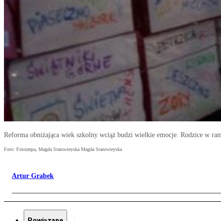
Reforma obniżająca wiek szkolny wciąż budzi wielkie emocje. Rodzice w ram
Foto: Fotorzepa, Magda Starowieyska Magda Starowieyska
Artur Grabek
Powiązane