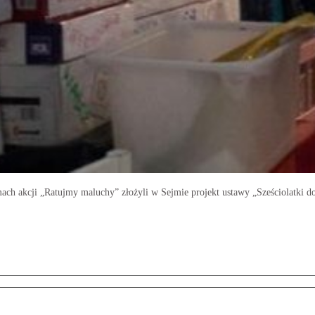
ach akcji „Ratujmy maluchy” złożyli w Sejmie projekt ustawy „Sześciolatki d