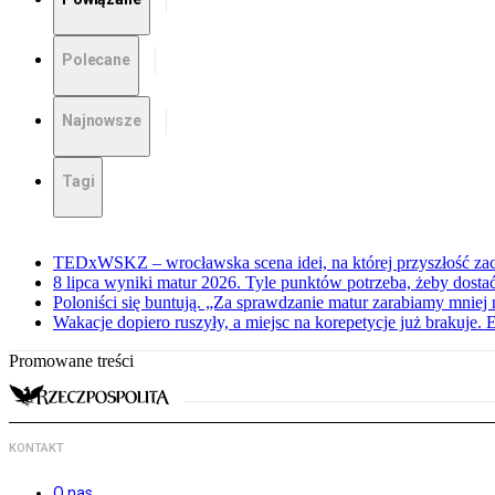
Polecane
Najnowsze
Tagi
TEDxWSKZ – wrocławska scena idei, na której przyszłość zac
8 lipca wyniki matur 2026. Tyle punktów potrzeba, żeby dosta
Poloniści się buntują. „Za sprawdzanie matur zarabiamy mniej 
Wakacje dopiero ruszyły, a miejsc na korepetycje już brakuje. 
Promowane treści
KONTAKT
O nas