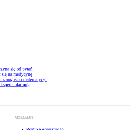
zyna się od pytań
ć się na medycynę
niż angliści i matematycy”
Eksperci alarmują
REGULAMIN
Polityka Prywatności