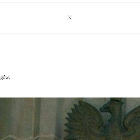
ogów.