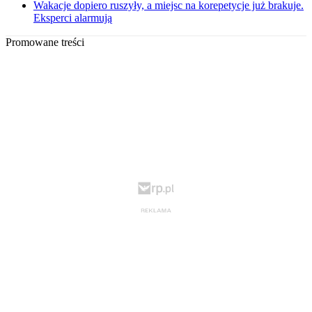
Wakacje dopiero ruszyły, a miejsc na korepetycje już brakuje.
Eksperci alarmują
Promowane treści