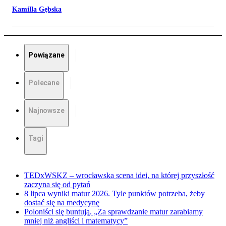
Kamilla Gębska
Powiązane
Polecane
Najnowsze
Tagi
TEDxWSKZ – wrocławska scena idei, na której przyszłość
zaczyna się od pytań
8 lipca wyniki matur 2026. Tyle punktów potrzeba, żeby
dostać się na medycynę
Poloniści się buntują. „Za sprawdzanie matur zarabiamy
mniej niż angliści i matematycy”