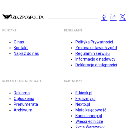
KONTAKT
REGULAMIN
O nas
Polityka Prywatności
Kontakt
Zmiana ustawień zgód
Napisz do nas
Regulamin serwisu
Informacje o nadawcy
Deklaracja dostępności
REKLAMA I PRENUMERATA
PARTNERZY
Reklama
E-kiosk.pl
Ogłoszenia
E-gazety.pl
Prenumerata
Nexto.pl
Archiwum
Mała księgowość
Kancelarierp.pl
Wieści Rolnicze
Życie Warszawy