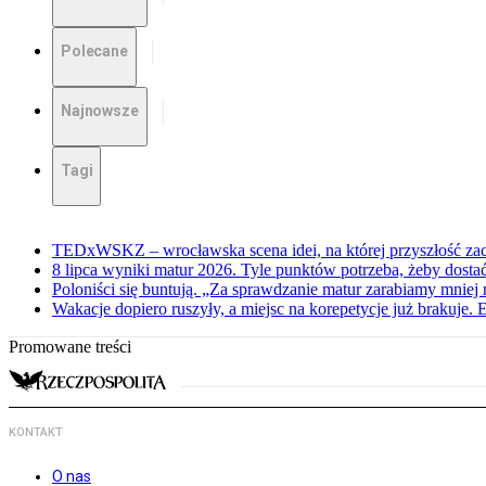
Polecane
Najnowsze
Tagi
TEDxWSKZ – wrocławska scena idei, na której przyszłość zac
8 lipca wyniki matur 2026. Tyle punktów potrzeba, żeby dosta
Poloniści się buntują. „Za sprawdzanie matur zarabiamy mniej 
Wakacje dopiero ruszyły, a miejsc na korepetycje już brakuje. 
Promowane treści
KONTAKT
O nas