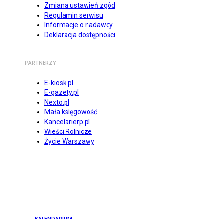
Zmiana ustawień zgód
Regulamin serwisu
Informacje o nadawcy
Deklaracja dostępności
PARTNERZY
E-kiosk.pl
E-gazety.pl
Nexto.pl
Mała księgowość
Kancelarierp.pl
Wieści Rolnicze
Życie Warszawy
KALENDARIUM