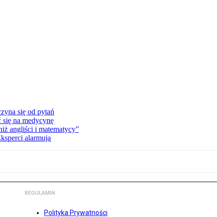
zyna się od pytań
ć się na medycynę
niż angliści i matematycy”
Eksperci alarmują
REGULAMIN
Polityka Prywatności