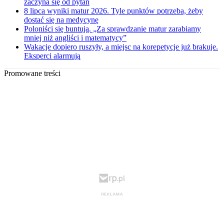
zaczyna się od pytań
8 lipca wyniki matur 2026. Tyle punktów potrzeba, żeby
dostać się na medycynę
Poloniści się buntują. „Za sprawdzanie matur zarabiamy
mniej niż angliści i matematycy”
Wakacje dopiero ruszyły, a miejsc na korepetycje już brakuje.
Eksperci alarmują
Promowane treści