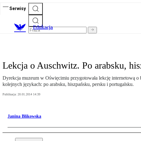
Serwisy
E
dukacja
Lekcja o Auschwitz. Po arabsku, his
Dyrekcja muzeum w Oświęcimiu przygotowała lekcję internetową o był
kolejnych językach: po arabsku, hiszpańsku, persku i portugalsku.
Publikacja:
20.01.2014 14:39
Janina Blikowska