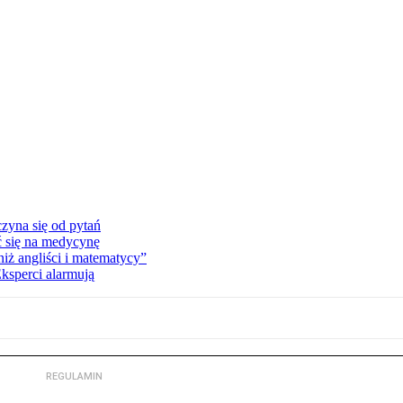
zyna się od pytań
ć się na medycynę
niż angliści i matematycy”
Eksperci alarmują
REGULAMIN