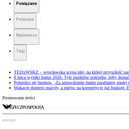
Powiązane
Polecane
Najnowsze
Tagi
TEDxWSKZ – wrocławska scena idei, na której przyszłość zac
8 lipca wyniki matur 2026. Tyle punktów potrzeba, żeby dosta
Poloniści się buntują. „Za sprawdzanie matur zarabiamy mniej 
Wakacje dopiero ruszyły, a miejsc na korepetycje już brakuje. 
Promowane treści
KONTAKT