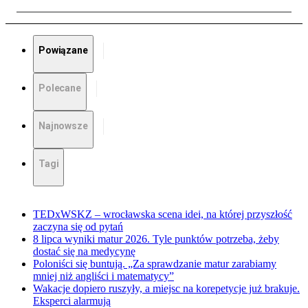
Powiązane
Polecane
Najnowsze
Tagi
TEDxWSKZ – wrocławska scena idei, na której przyszłość
zaczyna się od pytań
8 lipca wyniki matur 2026. Tyle punktów potrzeba, żeby
dostać się na medycynę
Poloniści się buntują. „Za sprawdzanie matur zarabiamy
mniej niż angliści i matematycy”
Wakacje dopiero ruszyły, a miejsc na korepetycje już brakuje.
Eksperci alarmują