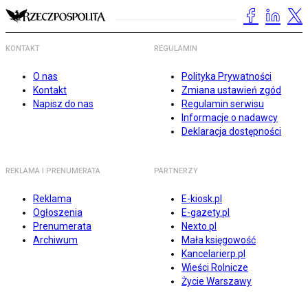
KONTAKT
REGULAMIN
O nas
Polityka Prywatności
Kontakt
Zmiana ustawień zgód
Napisz do nas
Regulamin serwisu
Informacje o nadawcy
Deklaracja dostępności
REKLAMA I PRENUMERATA
PARTNERZY
Reklama
E-kiosk.pl
Ogłoszenia
E-gazety.pl
Prenumerata
Nexto.pl
Archiwum
Mała księgowość
Kancelarierp.pl
Wieści Rolnicze
Życie Warszawy