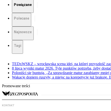
Powiązane
Polecane
Najnowsze
Tagi
TEDxWSKZ – wrocławska scena idei, na której przyszłość zac
8 lipca wyniki matur 2026. Tyle punktów potrzeba, żeby dosta
Poloniści się buntują. „Za sprawdzanie matur zarabiamy mniej 
Wakacje dopiero ruszyły, a miejsc na korepetycje już brakuje. 
Promowane treści
KONTAKT