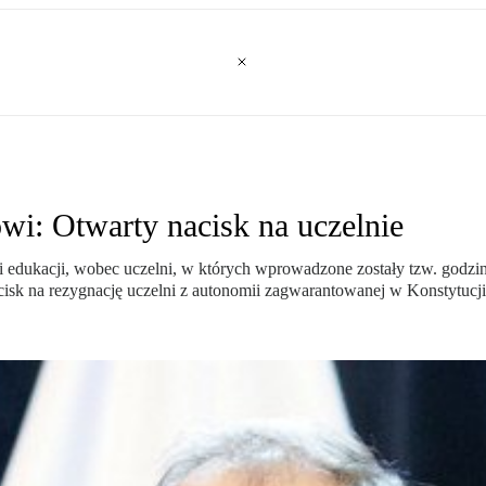
i: Otwarty nacisk na uczelnie
i edukacji, wobec uczelni, w których wprowadzone zostały tzw. godziny
cisk na rezygnację uczelni z autonomii zagwarantowanej w Konstytucj