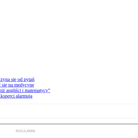
zyna się od pytań
ć się na medycynę
niż angliści i matematycy”
Eksperci alarmują
REGULAMIN