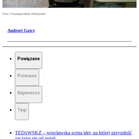
Foto: Fotorzepa/Jakub Dobrzyński
Andrzej Gajcy
Powiązane
Polecane
Najnowsze
Tagi
TEDxWSKZ – wrocławska scena idei, na której przyszłość
zaczyna się od pytań