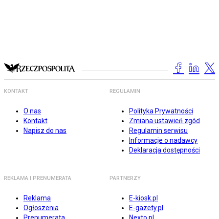
KONTAKT
REGULAMIN
O nas
Polityka Prywatności
Kontakt
Zmiana ustawień zgód
Napisz do nas
Regulamin serwisu
Informacje o nadawcy
Deklaracja dostępności
REKLAMA I PRENUMERATA
PARTNERZY
Reklama
E-kiosk.pl
Ogłoszenia
E-gazety.pl
Prenumerata
Nexto.pl