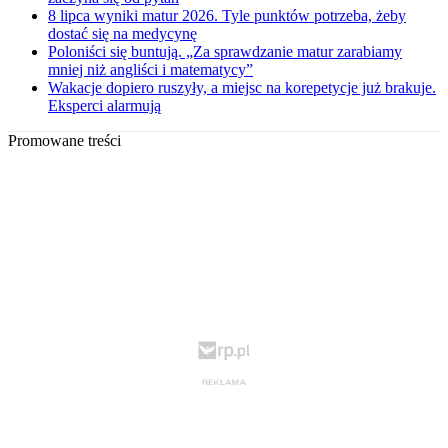
8 lipca wyniki matur 2026. Tyle punktów potrzeba, żeby
dostać się na medycynę
Poloniści się buntują. „Za sprawdzanie matur zarabiamy
mniej niż angliści i matematycy”
Wakacje dopiero ruszyły, a miejsc na korepetycje już brakuje.
Eksperci alarmują
Promowane treści