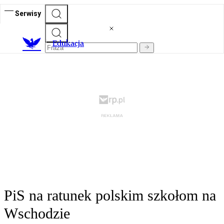
Serwisy
E
dukacja
PiS na ratunek polskim szkołom na
Wschodzie