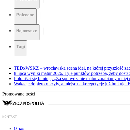
Polecane
Najnowsze
Tagi
TEDxWSKZ – wrocławska scena idei, na której przyszłość zac
8 lipca wyniki matur 2026. Tyle punktów potrzeba, żeby dosta
Poloniści się buntują. „Za sprawdzanie matur zarabiamy mniej 
Wakacje dopiero ruszyły, a miejsc na korepetycje już brakuje. 
Promowane treści
KONTAKT
O nas