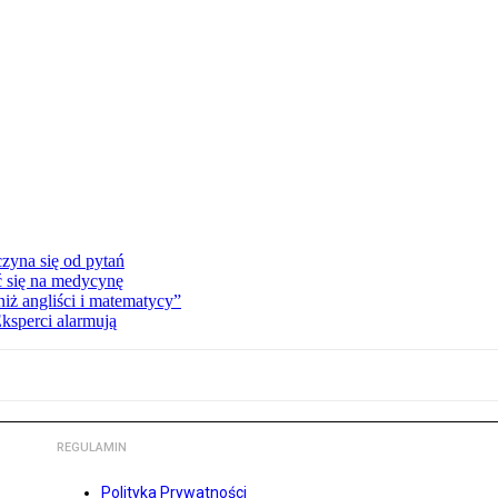
zyna się od pytań
ć się na medycynę
niż angliści i matematycy”
Eksperci alarmują
REGULAMIN
Polityka Prywatności