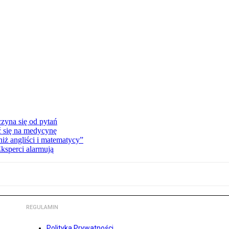
zyna się od pytań
ć się na medycynę
niż angliści i matematycy”
Eksperci alarmują
REGULAMIN
Polityka Prywatności