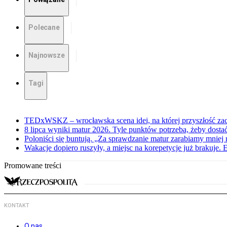
Polecane
Najnowsze
Tagi
TEDxWSKZ – wrocławska scena idei, na której przyszłość zac
8 lipca wyniki matur 2026. Tyle punktów potrzeba, żeby dosta
Poloniści się buntują. „Za sprawdzanie matur zarabiamy mniej 
Wakacje dopiero ruszyły, a miejsc na korepetycje już brakuje. 
Promowane treści
KONTAKT
O nas