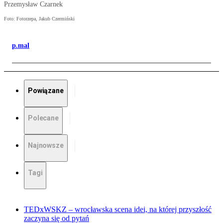
Przemysław Czarnek
Foto: Fotorzepa, Jakub Czermiński
p.mal
Powiązane
Polecane
Najnowsze
Tagi
TEDxWSKZ – wrocławska scena idei, na której przyszłość
zaczyna się od pytań