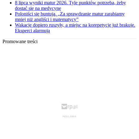
8 lipca wyniki matur 2026. Tyle punktów potrzeba, żeby
dostać się na medycynę
Poloniści się buntują. „Za sprawdzanie matur zarabiamy
mniej niż angliści i matematycy”
Wakacje dopiero ruszyły, a miejsc na korepetycje już brakuje.
Eksperci alarmują
Promowane treści