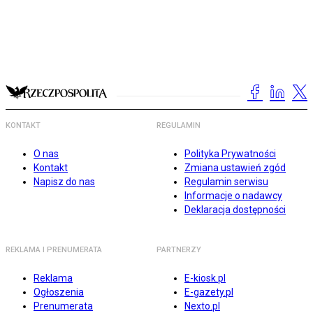
KONTAKT
REGULAMIN
O nas
Polityka Prywatności
Kontakt
Zmiana ustawień zgód
Napisz do nas
Regulamin serwisu
Informacje o nadawcy
Deklaracja dostępności
REKLAMA I PRENUMERATA
PARTNERZY
Reklama
E-kiosk.pl
Ogłoszenia
E-gazety.pl
Prenumerata
Nexto.pl