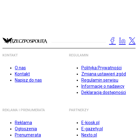
KONTAKT
REGULAMIN
O nas
Polityka Prywatności
Kontakt
Zmiana ustawień zgód
Napisz do nas
Regulamin serwisu
Informacje o nadawcy
Deklaracja dostępności
REKLAMA I PRENUMERATA
PARTNERZY
Reklama
E-kiosk.pl
Ogłoszenia
E-gazety.pl
Prenumerata
Nexto.pl