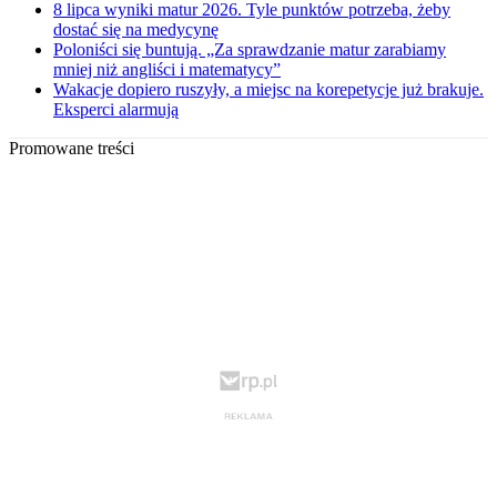
8 lipca wyniki matur 2026. Tyle punktów potrzeba, żeby
dostać się na medycynę
Poloniści się buntują. „Za sprawdzanie matur zarabiamy
mniej niż angliści i matematycy”
Wakacje dopiero ruszyły, a miejsc na korepetycje już brakuje.
Eksperci alarmują
Promowane treści