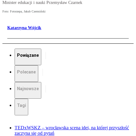
Minister edukacji i nauki Przemysław Czarnek
Foto: Fotorzepa, Jakub Czermiński
Katarzyna Wójcik
Powiązane
Polecane
Najnowsze
Tagi
TEDxWSKZ – wrocławska scena idei, na której przyszłość
zaczyna się od pytań