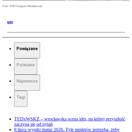
Foto: PAP/Grzegorz Michałowski
qm
Powiązane
Polecane
Najnowsze
Tagi
TEDxWSKZ – wrocławska scena idei, na której przyszłość
zaczyna się od pytań
8 lipca wyniki matur 2026. Tyle punktów potrzeba, żeby