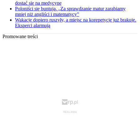
dostać się na medycynę
Poloniści się buntują. „Za sprawdzanie matur zarabiamy
mniej niż angliści i matematycy”
Wakacje dopiero ruszyły, a miejsc na korepetycje już brakuje.
Eksperci alarmują
Promowane treści