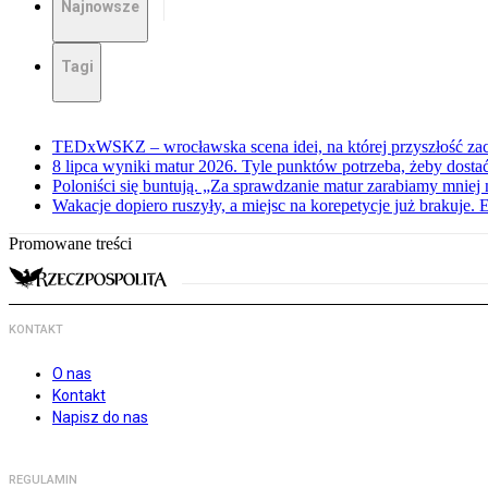
Najnowsze
Tagi
TEDxWSKZ – wrocławska scena idei, na której przyszłość zac
8 lipca wyniki matur 2026. Tyle punktów potrzeba, żeby dosta
Poloniści się buntują. „Za sprawdzanie matur zarabiamy mniej 
Wakacje dopiero ruszyły, a miejsc na korepetycje już brakuje. 
Promowane treści
KONTAKT
O nas
Kontakt
Napisz do nas
REGULAMIN