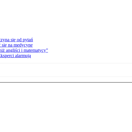
zyna się od pytań
ć się na medycynę
niż angliści i matematycy”
Eksperci alarmują