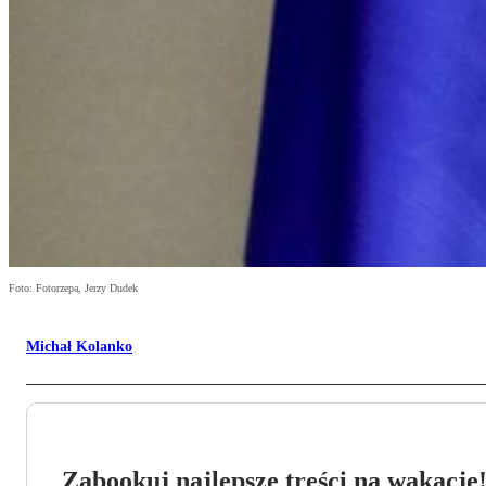
Foto: Fotorzepa, Jerzy Dudek
Michał Kolanko
Zabookuj najlepsze treści na wakacje