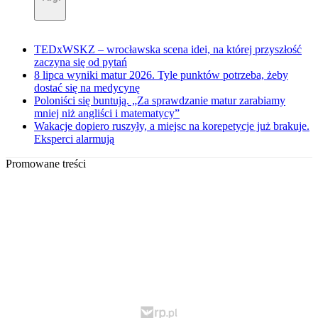
TEDxWSKZ – wrocławska scena idei, na której przyszłość
zaczyna się od pytań
8 lipca wyniki matur 2026. Tyle punktów potrzeba, żeby
dostać się na medycynę
Poloniści się buntują. „Za sprawdzanie matur zarabiamy
mniej niż angliści i matematycy”
Wakacje dopiero ruszyły, a miejsc na korepetycje już brakuje.
Eksperci alarmują
Promowane treści