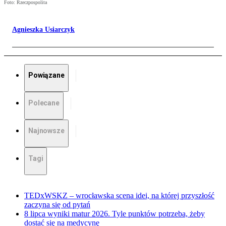
Foto: Rzeczpospolita
Agnieszka Usiarczyk
Powiązane
Polecane
Najnowsze
Tagi
TEDxWSKZ – wrocławska scena idei, na której przyszłość
zaczyna się od pytań
8 lipca wyniki matur 2026. Tyle punktów potrzeba, żeby
dostać się na medycynę