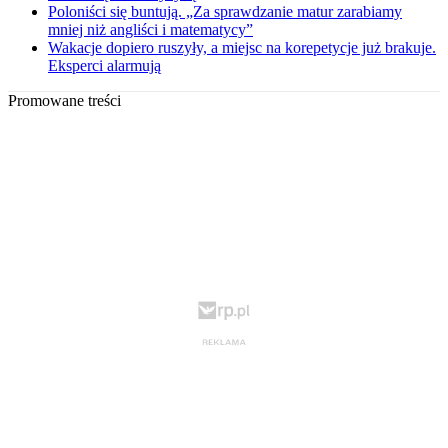
Poloniści się buntują. „Za sprawdzanie matur zarabiamy
mniej niż angliści i matematycy”
Wakacje dopiero ruszyły, a miejsc na korepetycje już brakuje.
Eksperci alarmują
Promowane treści