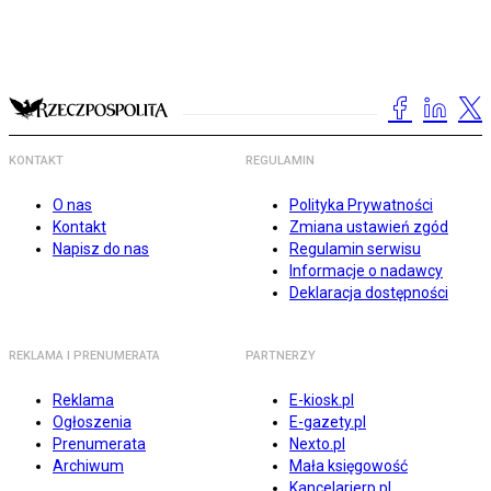
KONTAKT
REGULAMIN
O nas
Polityka Prywatności
Kontakt
Zmiana ustawień zgód
Napisz do nas
Regulamin serwisu
Informacje o nadawcy
Deklaracja dostępności
REKLAMA I PRENUMERATA
PARTNERZY
Reklama
E-kiosk.pl
Ogłoszenia
E-gazety.pl
Prenumerata
Nexto.pl
Archiwum
Mała księgowość
Kancelarierp.pl