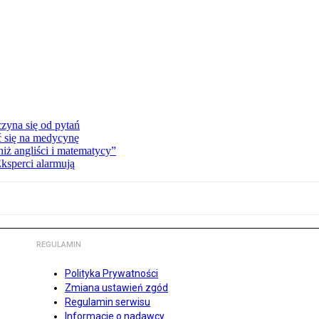
zyna się od pytań
ć się na medycynę
niż angliści i matematycy”
Eksperci alarmują
REGULAMIN
Polityka Prywatności
Zmiana ustawień zgód
Regulamin serwisu
Informacje o nadawcy