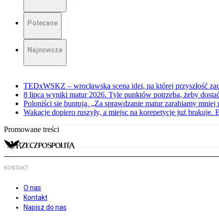
Polecane
Najnowsze
TEDxWSKZ – wrocławska scena idei, na której przyszłość zac
8 lipca wyniki matur 2026. Tyle punktów potrzeba, żeby dosta
Poloniści się buntują. „Za sprawdzanie matur zarabiamy mniej 
Wakacje dopiero ruszyły, a miejsc na korepetycje już brakuje. 
Promowane treści
KONTAKT
O nas
Kontakt
Napisz do nas