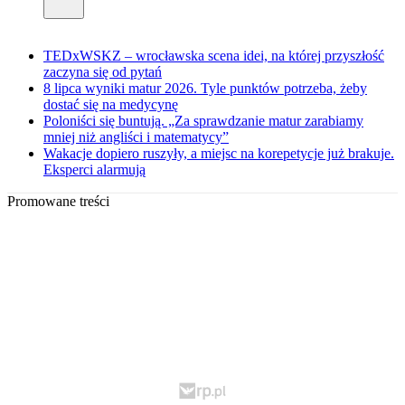
TEDxWSKZ – wrocławska scena idei, na której przyszłość
zaczyna się od pytań
8 lipca wyniki matur 2026. Tyle punktów potrzeba, żeby
dostać się na medycynę
Poloniści się buntują. „Za sprawdzanie matur zarabiamy
mniej niż angliści i matematycy”
Wakacje dopiero ruszyły, a miejsc na korepetycje już brakuje.
Eksperci alarmują
Promowane treści