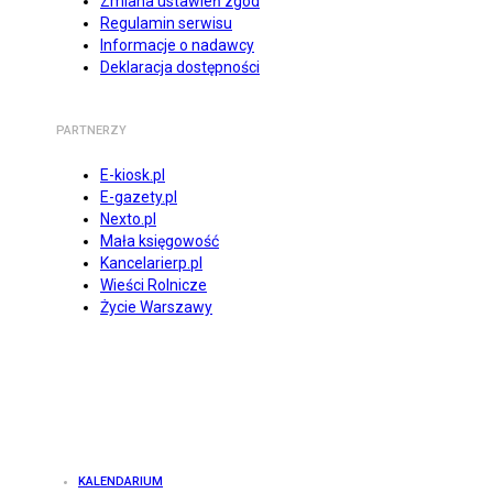
Zmiana ustawień zgód
Regulamin serwisu
Informacje o nadawcy
Deklaracja dostępności
PARTNERZY
E-kiosk.pl
E-gazety.pl
Nexto.pl
Mała księgowość
Kancelarierp.pl
Wieści Rolnicze
Życie Warszawy
KALENDARIUM