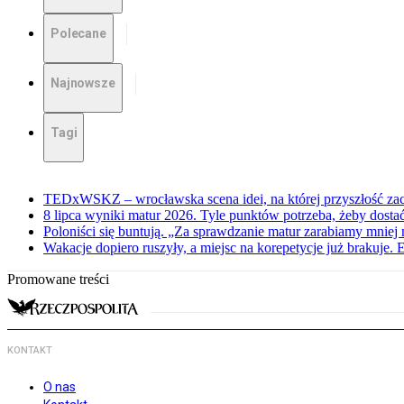
Polecane
Najnowsze
Tagi
TEDxWSKZ – wrocławska scena idei, na której przyszłość zac
8 lipca wyniki matur 2026. Tyle punktów potrzeba, żeby dosta
Poloniści się buntują. „Za sprawdzanie matur zarabiamy mniej 
Wakacje dopiero ruszyły, a miejsc na korepetycje już brakuje. 
Promowane treści
KONTAKT
O nas