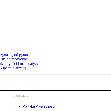
zyna się od pytań
ć się na medycynę
niż angliści i matematycy”
Eksperci alarmują
REGULAMIN
Polityka Prywatności