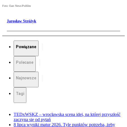
Foto: East News/Polfilm
Jarosław Stróżyk
Powiązane
Polecane
Najnowsze
Tagi
TEDxWSKZ – wrocławska scena idei, na której przyszłość
zaczyna się od pytań
8 lipca wyniki matur 2026. Tyle punktów potrzeba, żeby