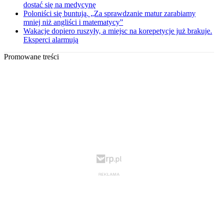
dostać się na medycynę
Poloniści się buntują. „Za sprawdzanie matur zarabiamy
mniej niż angliści i matematycy”
Wakacje dopiero ruszyły, a miejsc na korepetycje już brakuje.
Eksperci alarmują
Promowane treści