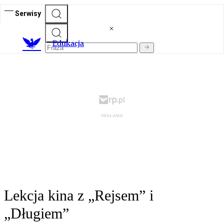
Serwisy
E
dukacja
Lekcja kina z „Rejsem” i
„Długiem”