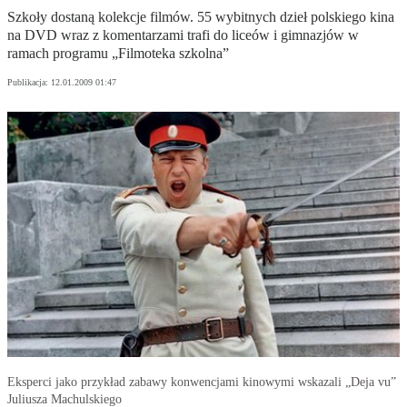
Szkoły dostaną kolekcje filmów. 55 wybitnych dzieł polskiego kina
na DVD wraz z komentarzami trafi do liceów i gimnazjów w
ramach programu „Filmoteka szkolna”
Publikacja:
12.01.2009 01:47
Eksperci jako przykład zabawy konwencjami kinowymi wskazali „Deja vu”
Juliusza Machulskiego