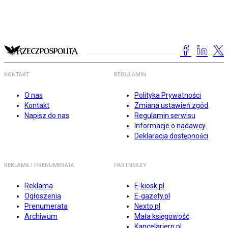
KONTAKT
REGULAMIN
O nas
Polityka Prywatności
Kontakt
Zmiana ustawień zgód
Napisz do nas
Regulamin serwisu
Informacje o nadawcy
Deklaracja dostępności
REKLAMA I PRENUMERATA
PARTNERZY
Reklama
E-kiosk.pl
Ogłoszenia
E-gazety.pl
Prenumerata
Nexto.pl
Archiwum
Mała księgowość
Kancelarierp.pl