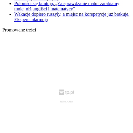
Poloniści się buntują. „Za sprawdzanie matur zarabiamy
mniej niż angliści i matematycy”
Wakacje dopiero ruszyły, a miejsc na korepetycje już brakuje.
Eksperci alarmują
Promowane treści