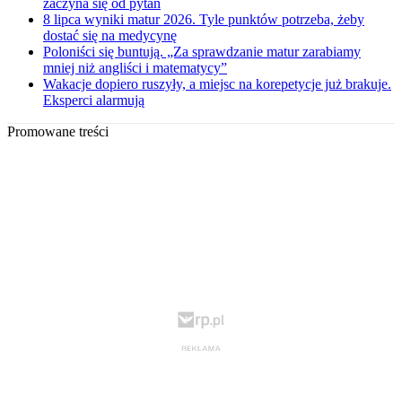
zaczyna się od pytań
8 lipca wyniki matur 2026. Tyle punktów potrzeba, żeby
dostać się na medycynę
Poloniści się buntują. „Za sprawdzanie matur zarabiamy
mniej niż angliści i matematycy”
Wakacje dopiero ruszyły, a miejsc na korepetycje już brakuje.
Eksperci alarmują
Promowane treści