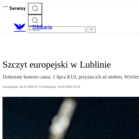
Serwisy
E
dukacja
Szczyt europejski w Lublinie
Doktoraty honoris causa. 1 lipca KUL przyzna ich aż siedem. Wyróżni
Aktualizacja:
26.03.2009 07:54
Publikacja:
26.03.2009 04:20