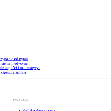
zyna się od pytań
ć się na medycynę
niż angliści i matematycy”
Eksperci alarmują
REGULAMIN
Polityka Prywatności