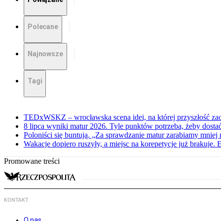
Polecane
Najnowsze
Tagi
TEDxWSKZ – wrocławska scena idei, na której przyszłość zac
8 lipca wyniki matur 2026. Tyle punktów potrzeba, żeby dosta
Poloniści się buntują. „Za sprawdzanie matur zarabiamy mniej 
Wakacje dopiero ruszyły, a miejsc na korepetycje już brakuje. 
Promowane treści
KONTAKT
O nas