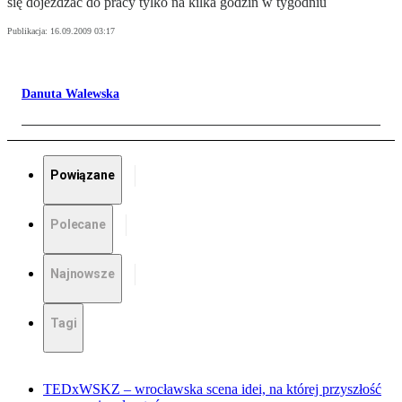
się dojeżdżać do pracy tylko na kilka godzin w tygodniu
Publikacja:
16.09.2009 03:17
Danuta Walewska
Powiązane
Polecane
Najnowsze
Tagi
TEDxWSKZ – wrocławska scena idei, na której przyszłość