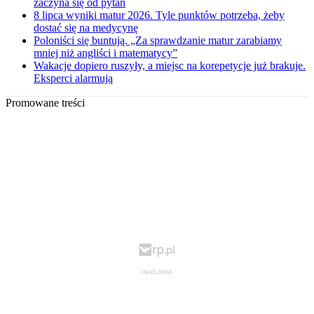
zaczyna się od pytań
8 lipca wyniki matur 2026. Tyle punktów potrzeba, żeby
dostać się na medycynę
Poloniści się buntują. „Za sprawdzanie matur zarabiamy
mniej niż angliści i matematycy”
Wakacje dopiero ruszyły, a miejsc na korepetycje już brakuje.
Eksperci alarmują
Promowane treści