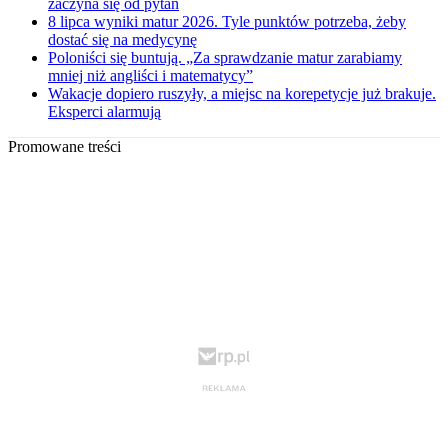
zaczyna się od pytań
8 lipca wyniki matur 2026. Tyle punktów potrzeba, żeby
dostać się na medycynę
Poloniści się buntują. „Za sprawdzanie matur zarabiamy
mniej niż angliści i matematycy”
Wakacje dopiero ruszyły, a miejsc na korepetycje już brakuje.
Eksperci alarmują
Promowane treści