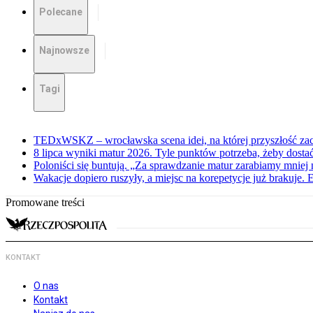
Polecane
Najnowsze
Tagi
TEDxWSKZ – wrocławska scena idei, na której przyszłość zac
8 lipca wyniki matur 2026. Tyle punktów potrzeba, żeby dosta
Poloniści się buntują. „Za sprawdzanie matur zarabiamy mniej 
Wakacje dopiero ruszyły, a miejsc na korepetycje już brakuje. 
Promowane treści
KONTAKT
O nas
Kontakt