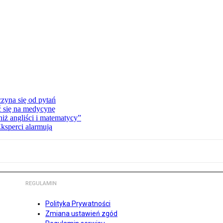
zyna się od pytań
ć się na medycynę
niż angliści i matematycy”
Eksperci alarmują
REGULAMIN
Polityka Prywatności
Zmiana ustawień zgód