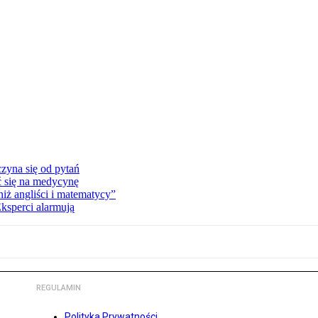
zyna się od pytań
ć się na medycynę
niż angliści i matematycy”
Eksperci alarmują
REGULAMIN
Polityka Prywatności