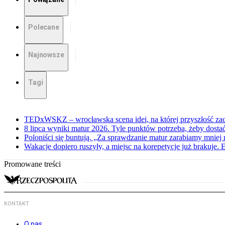
Polecane
Najnowsze
Tagi
TEDxWSKZ – wrocławska scena idei, na której przyszłość zac
8 lipca wyniki matur 2026. Tyle punktów potrzeba, żeby dosta
Poloniści się buntują. „Za sprawdzanie matur zarabiamy mniej 
Wakacje dopiero ruszyły, a miejsc na korepetycje już brakuje. 
Promowane treści
KONTAKT
O nas