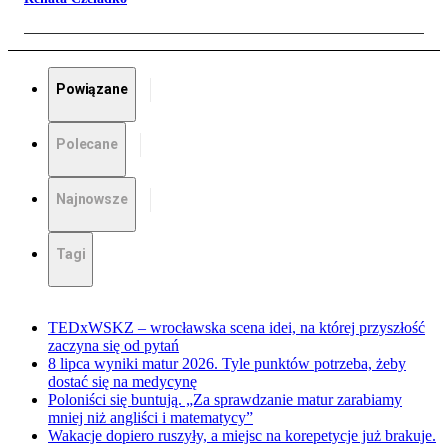
Powiązane
Polecane
Najnowsze
Tagi
TEDxWSKZ – wrocławska scena idei, na której przyszłość
zaczyna się od pytań
8 lipca wyniki matur 2026. Tyle punktów potrzeba, żeby
dostać się na medycynę
Poloniści się buntują. „Za sprawdzanie matur zarabiamy
mniej niż angliści i matematycy”
Wakacje dopiero ruszyły, a miejsc na korepetycje już brakuje.