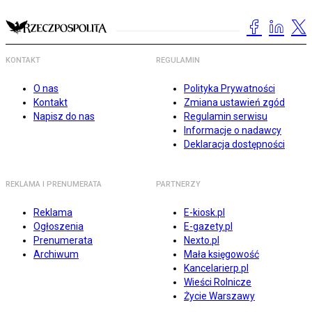
KONTAKT
REGULAMIN
O nas
Polityka Prywatności
Kontakt
Zmiana ustawień zgód
Napisz do nas
Regulamin serwisu
Informacje o nadawcy
Deklaracja dostępności
REKLAMA I PRENUMERATA
PARTNERZY
Reklama
E-kiosk.pl
Ogłoszenia
E-gazety.pl
Prenumerata
Nexto.pl
Archiwum
Mała księgowość
Kancelarierp.pl
Wieści Rolnicze
Życie Warszawy