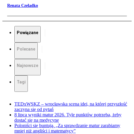
Renata Czeladko
Powiązane
Polecane
Najnowsze
Tagi
TEDxWSKZ – wrocławska scena idei, na której przyszłość
zaczyna się od pytań
8 lipca wyniki matur 2026. Tyle punktów potrzeba, żeby
dostać się na medycynę
Poloniści się buntują. „Za sprawdzanie matur zarabiamy
mniej niż angliści i matematycy”