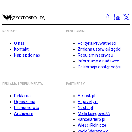
KONTAKT
REGULAMIN
O nas
Polityka Prywatności
Kontakt
Zmiana ustawień zgód
Napisz do nas
Regulamin serwisu
Informacje o nadawcy
Deklaracja dostępności
REKLAMA I PRENUMERATA
PARTNERZY
Reklama
E-kiosk.pl
Ogłoszenia
E-gazety.pl
Prenumerata
Nexto.pl
Archiwum
Mała księgowość
Kancelarierp.pl
Wieści Rolnicze
Życie Warszawy