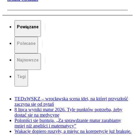
Powiązane
Polecane
Najnowsze
Tagi
TEDxWSKZ – wrocławska scena idei, na której przyszłość
zaczyna się od pytań
8 lipca wyniki matur 2026. Tyle punktów potrzeba, żeby
dostać się na medycynę
Poloniści się buntują. „Za sprawdzanie matur zarabiamy
mniej niż angliści i matematycy”
Wakacje dopiero ruszyły, a miejsc na korepetycje już brakuje.