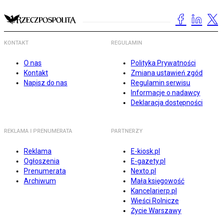
KONTAKT
REGULAMIN
O nas
Polityka Prywatności
Kontakt
Zmiana ustawień zgód
Napisz do nas
Regulamin serwisu
Informacje o nadawcy
Deklaracja dostępności
REKLAMA I PRENUMERATA
PARTNERZY
Reklama
E-kiosk.pl
Ogłoszenia
E-gazety.pl
Prenumerata
Nexto.pl
Archiwum
Mała księgowość
Kancelarierp.pl
Wieści Rolnicze
Życie Warszawy