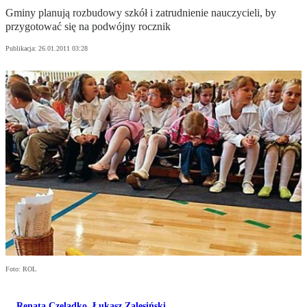
Gminy planują rozbudowy szkół i zatrudnienie nauczycieli, by
przygotować się na podwójny rocznik
Publikacja:
26.01.2011 03:28
Foto: ROL
Renata Czeladko
,
Łukasz Zalesiński