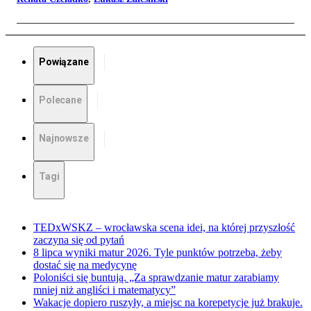
Powiązane
Polecane
Najnowsze
Tagi
TEDxWSKZ – wrocławska scena idei, na której przyszłość
zaczyna się od pytań
8 lipca wyniki matur 2026. Tyle punktów potrzeba, żeby
dostać się na medycynę
Poloniści się buntują. „Za sprawdzanie matur zarabiamy
mniej niż angliści i matematycy”
Wakacje dopiero ruszyły, a miejsc na korepetycje już brakuje.