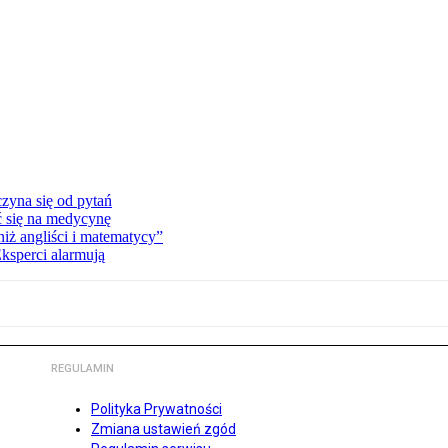
zyna się od pytań
ć się na medycynę
niż angliści i matematycy”
Eksperci alarmują
REGULAMIN
Polityka Prywatności
Zmiana ustawień zgód