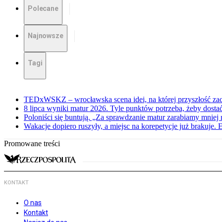
Polecane
Najnowsze
Tagi
TEDxWSKZ – wrocławska scena idei, na której przyszłość zac
8 lipca wyniki matur 2026. Tyle punktów potrzeba, żeby dosta
Poloniści się buntują. „Za sprawdzanie matur zarabiamy mniej 
Wakacje dopiero ruszyły, a miejsc na korepetycje już brakuje. 
Promowane treści
KONTAKT
O nas
Kontakt