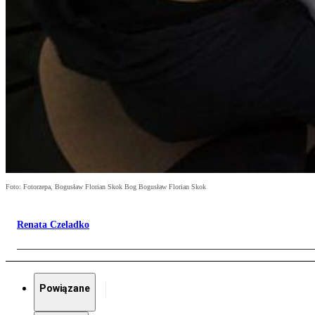
Foto: Fotorzepa, Bogusław Florian Skok Bog Bogusław Florian Skok
Renata Czeladko
Powiązane