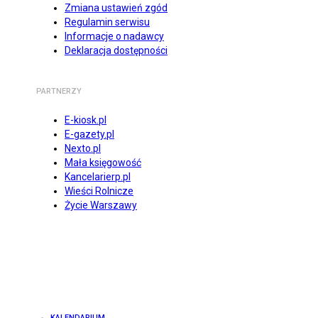
Zmiana ustawień zgód
Regulamin serwisu
Informacje o nadawcy
Deklaracja dostępności
PARTNERZY
E-kiosk.pl
E-gazety.pl
Nexto.pl
Mała księgowość
Kancelarierp.pl
Wieści Rolnicze
Życie Warszawy
KALENDARIUM