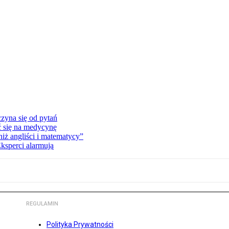
zyna się od pytań
ć się na medycynę
niż angliści i matematycy”
Eksperci alarmują
REGULAMIN
Polityka Prywatności