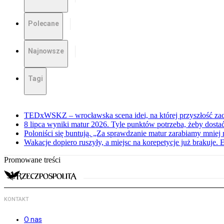
Polecane
Najnowsze
Tagi
TEDxWSKZ – wrocławska scena idei, na której przyszłość zac
8 lipca wyniki matur 2026. Tyle punktów potrzeba, żeby dosta
Poloniści się buntują. „Za sprawdzanie matur zarabiamy mniej 
Wakacje dopiero ruszyły, a miejsc na korepetycje już brakuje. 
Promowane treści
KONTAKT
O nas