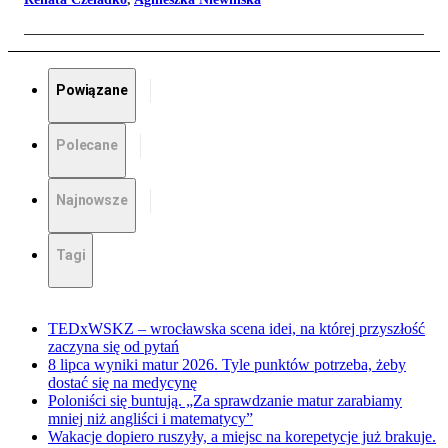
Powiązane
Polecane
Najnowsze
Tagi
TEDxWSKZ – wrocławska scena idei, na której przyszłość
zaczyna się od pytań
8 lipca wyniki matur 2026. Tyle punktów potrzeba, żeby
dostać się na medycynę
Poloniści się buntują. „Za sprawdzanie matur zarabiamy
mniej niż angliści i matematycy”
Wakacje dopiero ruszyły, a miejsc na korepetycje już brakuje.