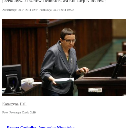
przekonywała szefowa Ministerstwa Edukacji Narodowej
Aktualizacja:
30.04.2011 02:34
Publikacja:
30.04.2011 02:22
Katarzyna Hall
Foto: Fotorzepa, Darek Golik
Renata Czeladko
,
Agnieszka Niewińska