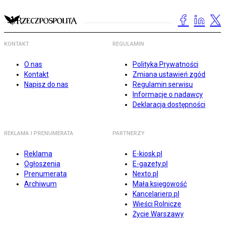
KONTAKT
REGULAMIN
O nas
Polityka Prywatności
Kontakt
Zmiana ustawień zgód
Napisz do nas
Regulamin serwisu
Informacje o nadawcy
Deklaracja dostępności
REKLAMA I PRENUMERATA
PARTNERZY
Reklama
E-kiosk.pl
Ogłoszenia
E-gazety.pl
Prenumerata
Nexto.pl
Archiwum
Mała księgowość
Kancelarierp.pl
Wieści Rolnicze
Życie Warszawy