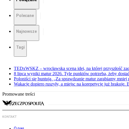
Polecane
Najnowsze
Tagi
TEDxWSKZ – wrocławska scena idei, na której przyszłość zac
8 lipca wyniki matur 2026. Tyle punktów potrzeba, żeby dosta
Poloniści się buntują. „Za sprawdzanie matur zarabiamy mniej 
Wakacje dopiero ruszyły, a miejsc na korepetycje już brakuje. 
Promowane treści
KONTAKT
O nas