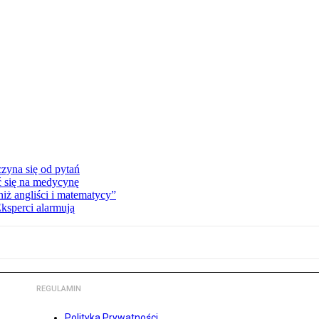
zyna się od pytań
ć się na medycynę
niż angliści i matematycy”
Eksperci alarmują
REGULAMIN
Polityka Prywatności