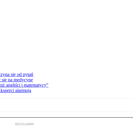
zyna się od pytań
ć się na medycynę
niż angliści i matematycy”
Eksperci alarmują
REGULAMIN