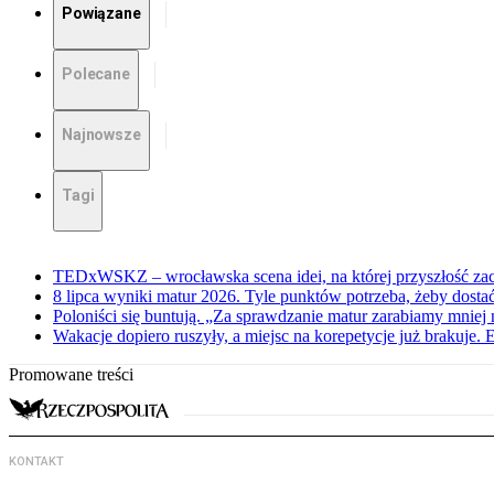
Powiązane
Polecane
Najnowsze
Tagi
TEDxWSKZ – wrocławska scena idei, na której przyszłość zac
8 lipca wyniki matur 2026. Tyle punktów potrzeba, żeby dosta
Poloniści się buntują. „Za sprawdzanie matur zarabiamy mniej 
Wakacje dopiero ruszyły, a miejsc na korepetycje już brakuje. 
Promowane treści
KONTAKT