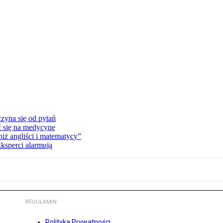
zyna się od pytań
ć się na medycynę
niż angliści i matematycy”
Eksperci alarmują
REGULAMIN
Polityka Prywatności