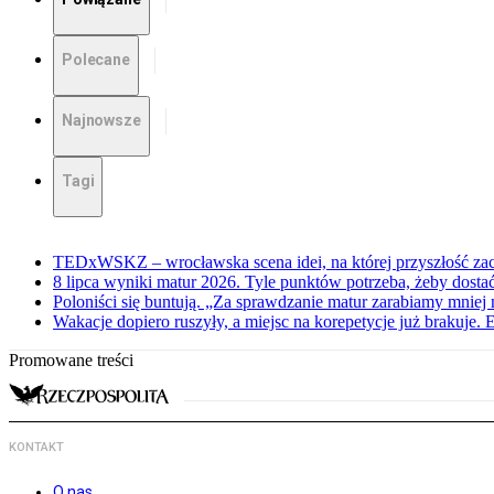
Polecane
Najnowsze
Tagi
TEDxWSKZ – wrocławska scena idei, na której przyszłość zac
8 lipca wyniki matur 2026. Tyle punktów potrzeba, żeby dosta
Poloniści się buntują. „Za sprawdzanie matur zarabiamy mniej 
Wakacje dopiero ruszyły, a miejsc na korepetycje już brakuje. 
Promowane treści
KONTAKT
O nas