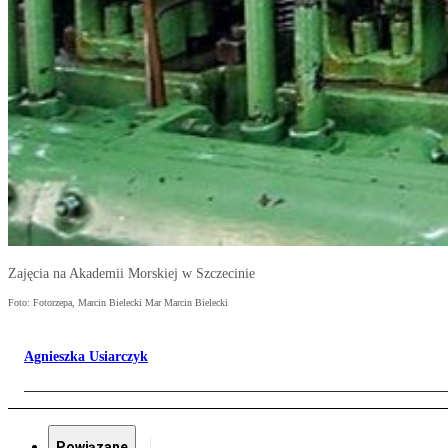
Zajęcia na Akademii Morskiej w Szczecinie
Foto: Fotorzepa, Marcin Bielecki Mar Marcin Bielecki
Agnieszka Usiarczyk
Powiązane