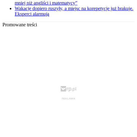
mniej niż angliści i matematycy”
Wakacje dopiero ruszyły, a miejsc na korepetycje już brakuje.
Eksperci alarmują
Promowane treści