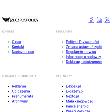
KONTAKT
REGULAMIN
O nas
Polityka Prywatności
Kontakt
Zmiana ustawień zgód
Napisz do nas
Regulamin serwisu
Informacje o nadawcy
Deklaracja dostępności
REKLAMA I PRENUMERATA
PARTNERZY
Reklama
E-kiosk.pl
Ogłoszenia
E-gazety.pl
Prenumerata
Nexto.pl
Archiwum
Mała księgowość
Kancelarierp.pl
Wieści Rolnicze