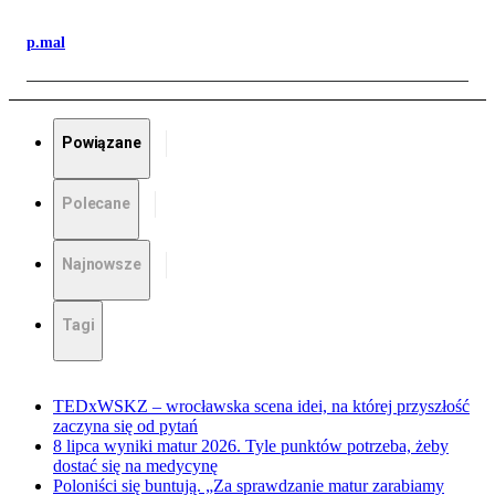
p.mal
Powiązane
Polecane
Najnowsze
Tagi
TEDxWSKZ – wrocławska scena idei, na której przyszłość
zaczyna się od pytań
8 lipca wyniki matur 2026. Tyle punktów potrzeba, żeby
dostać się na medycynę
Poloniści się buntują. „Za sprawdzanie matur zarabiamy