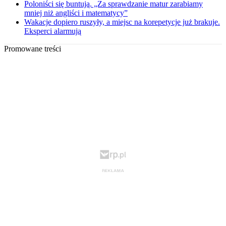
Poloniści się buntują. „Za sprawdzanie matur zarabiamy
mniej niż angliści i matematycy”
Wakacje dopiero ruszyły, a miejsc na korepetycje już brakuje.
Eksperci alarmują
Promowane treści