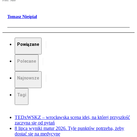
Foto: NBP
Tomasz Nieśpiał
Powiązane
Polecane
Najnowsze
Tagi
TEDxWSKZ – wrocławska scena idei, na której przyszłość
zaczyna się od pytań
8 lipca wyniki matur 2026. Tyle punktów potrzeba, żeby
dostać się na medycynę