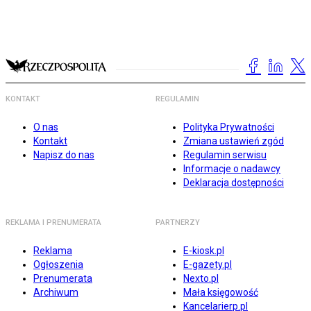
KONTAKT
REGULAMIN
O nas
Polityka Prywatności
Kontakt
Zmiana ustawień zgód
Napisz do nas
Regulamin serwisu
Informacje o nadawcy
Deklaracja dostępności
REKLAMA I PRENUMERATA
PARTNERZY
Reklama
E-kiosk.pl
Ogłoszenia
E-gazety.pl
Prenumerata
Nexto.pl
Archiwum
Mała księgowość
Kancelarierp.pl