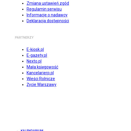
Zmiana ustawień zgód
Regulamin serwisu
Informacje o nadawcy
Deklaracja dostępności
PARTNERZY
E-kiosk.pl
E-gazety.pl
Nexto.pl
Mała księgowość
Kancelarierp.pl
Wieści Rolnicze
Życie Warszawy
KALENDARIUM