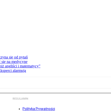
zyna się od pytań
ć się na medycynę
niż angliści i matematycy”
Eksperci alarmują
REGULAMIN
Polityka Prywatności