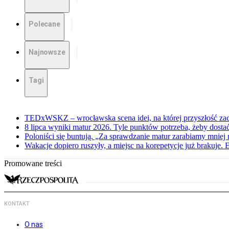
Polecane
Najnowsze
Tagi
TEDxWSKZ – wrocławska scena idei, na której przyszłość zac
8 lipca wyniki matur 2026. Tyle punktów potrzeba, żeby dosta
Poloniści się buntują. „Za sprawdzanie matur zarabiamy mniej 
Wakacje dopiero ruszyły, a miejsc na korepetycje już brakuje. 
Promowane treści
KONTAKT
O nas