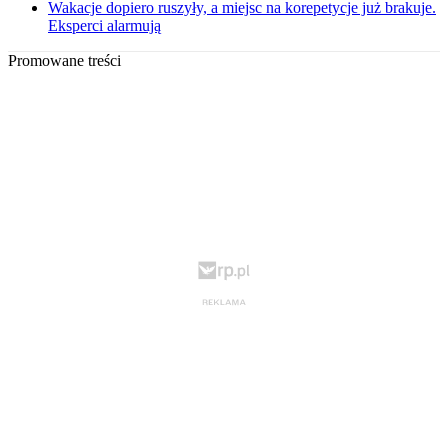
Wakacje dopiero ruszyły, a miejsc na korepetycje już brakuje.
Eksperci alarmują
Promowane treści