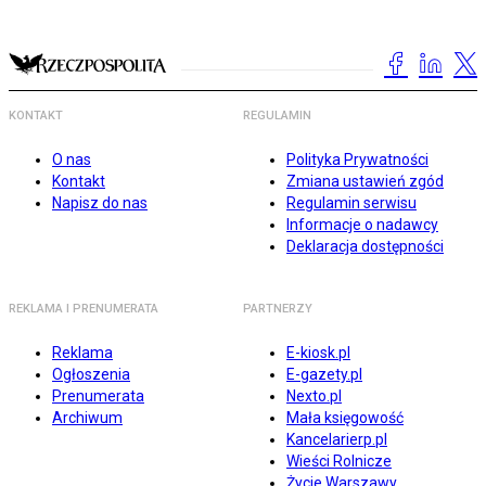
KONTAKT
REGULAMIN
O nas
Polityka Prywatności
Kontakt
Zmiana ustawień zgód
Napisz do nas
Regulamin serwisu
Informacje o nadawcy
Deklaracja dostępności
REKLAMA I PRENUMERATA
PARTNERZY
Reklama
E-kiosk.pl
Ogłoszenia
E-gazety.pl
Prenumerata
Nexto.pl
Archiwum
Mała księgowość
Kancelarierp.pl
Wieści Rolnicze
Życie Warszawy