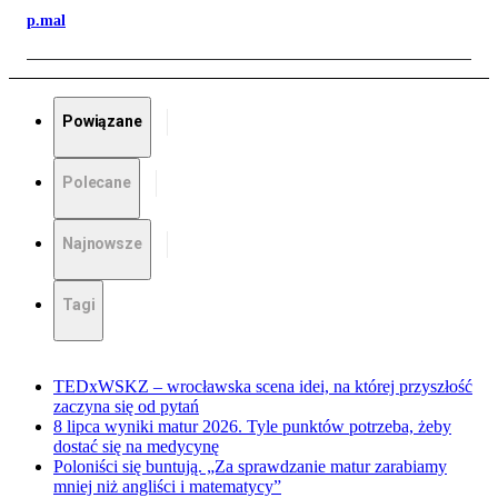
p.mal
Powiązane
Polecane
Najnowsze
Tagi
TEDxWSKZ – wrocławska scena idei, na której przyszłość
zaczyna się od pytań
8 lipca wyniki matur 2026. Tyle punktów potrzeba, żeby
dostać się na medycynę
Poloniści się buntują. „Za sprawdzanie matur zarabiamy
mniej niż angliści i matematycy”