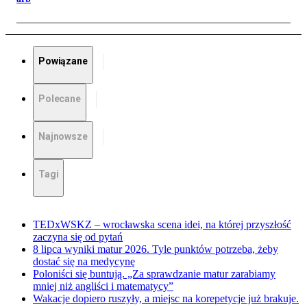
Powiązane
Polecane
Najnowsze
Tagi
TEDxWSKZ – wrocławska scena idei, na której przyszłość
zaczyna się od pytań
8 lipca wyniki matur 2026. Tyle punktów potrzeba, żeby
dostać się na medycynę
Poloniści się buntują. „Za sprawdzanie matur zarabiamy
mniej niż angliści i matematycy”
Wakacje dopiero ruszyły, a miejsc na korepetycje już brakuje.