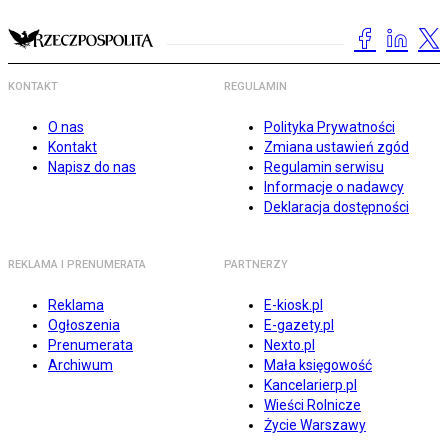
KONTAKT
REGULAMIN
O nas
Polityka Prywatności
Kontakt
Zmiana ustawień zgód
Napisz do nas
Regulamin serwisu
Informacje o nadawcy
Deklaracja dostępności
REKLAMA I PRENUMERATA
PARTNERZY
Reklama
E-kiosk.pl
Ogłoszenia
E-gazety.pl
Prenumerata
Nexto.pl
Archiwum
Mała księgowość
Kancelarierp.pl
Wieści Rolnicze
Życie Warszawy