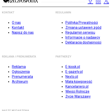
KONTAKT
REGULAMIN
O nas
Polityka Prywatności
Kontakt
Zmiana ustawień zgód
Napisz do nas
Regulamin serwisu
Informacje o nadawcy
Deklaracja dostępności
REKLAMA I PRENUMERATA
PARTNERZY
Reklama
E-kiosk.pl
Ogłoszenia
E-gazety.pl
Prenumerata
Nexto.pl
Archiwum
Mała księgowość
Kancelarierp.pl
Wieści Rolnicze
Życie Warszawy
NASZE WYDARZENIA