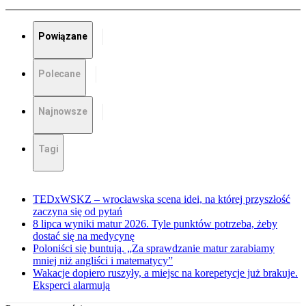
Powiązane
Polecane
Najnowsze
Tagi
TEDxWSKZ – wrocławska scena idei, na której przyszłość
zaczyna się od pytań
8 lipca wyniki matur 2026. Tyle punktów potrzeba, żeby
dostać się na medycynę
Poloniści się buntują. „Za sprawdzanie matur zarabiamy
mniej niż angliści i matematycy”
Wakacje dopiero ruszyły, a miejsc na korepetycje już brakuje.
Eksperci alarmują