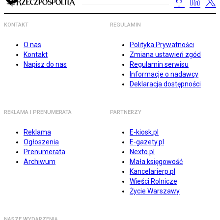
KONTAKT
REGULAMIN
O nas
Polityka Prywatności
Kontakt
Zmiana ustawień zgód
Napisz do nas
Regulamin serwisu
Informacje o nadawcy
Deklaracja dostępności
REKLAMA I PRENUMERATA
PARTNERZY
Reklama
E-kiosk.pl
Ogłoszenia
E-gazety.pl
Prenumerata
Nexto.pl
Archiwum
Mała księgowość
Kancelarierp.pl
Wieści Rolnicze
Życie Warszawy
NASZE WYDARZENIA