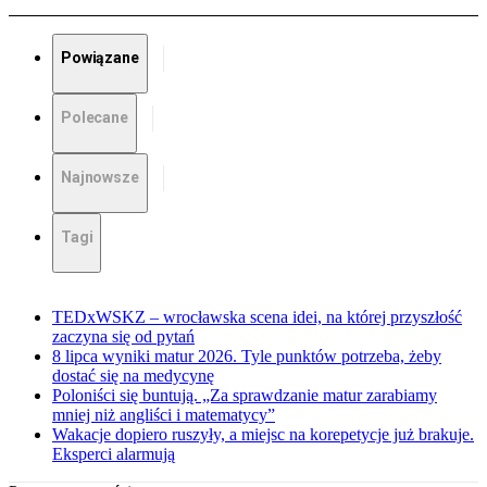
Powiązane
Polecane
Najnowsze
Tagi
TEDxWSKZ – wrocławska scena idei, na której przyszłość
zaczyna się od pytań
8 lipca wyniki matur 2026. Tyle punktów potrzeba, żeby
dostać się na medycynę
Poloniści się buntują. „Za sprawdzanie matur zarabiamy
mniej niż angliści i matematycy”
Wakacje dopiero ruszyły, a miejsc na korepetycje już brakuje.
Eksperci alarmują