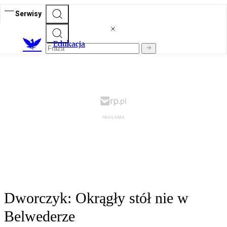
Serwisy
E
dukacja
Dworczyk: Okrągły stół nie w
Belwederze