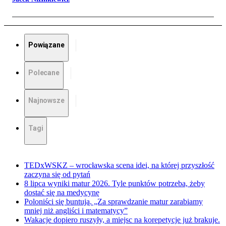
Powiązane
Polecane
Najnowsze
Tagi
TEDxWSKZ – wrocławska scena idei, na której przyszłość
zaczyna się od pytań
8 lipca wyniki matur 2026. Tyle punktów potrzeba, żeby
dostać się na medycynę
Poloniści się buntują. „Za sprawdzanie matur zarabiamy
mniej niż angliści i matematycy”
Wakacje dopiero ruszyły, a miejsc na korepetycje już brakuje.