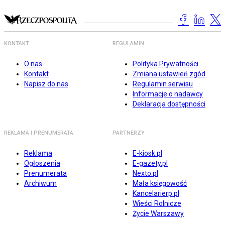
KONTAKT
REGULAMIN
O nas
Polityka Prywatności
Kontakt
Zmiana ustawień zgód
Napisz do nas
Regulamin serwisu
Informacje o nadawcy
Deklaracja dostępności
REKLAMA I PRENUMERATA
PARTNERZY
Reklama
E-kiosk.pl
Ogłoszenia
E-gazety.pl
Prenumerata
Nexto.pl
Archiwum
Mała księgowość
Kancelarierp.pl
Wieści Rolnicze
Życie Warszawy