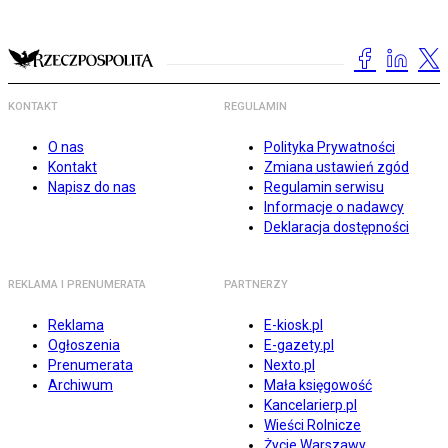
KONTAKT
REGULAMIN
O nas
Polityka Prywatności
Kontakt
Zmiana ustawień zgód
Napisz do nas
Regulamin serwisu
Informacje o nadawcy
Deklaracja dostępności
REKLAMA I PRENUMERATA
PARTNERZY
Reklama
E-kiosk.pl
Ogłoszenia
E-gazety.pl
Prenumerata
Nexto.pl
Archiwum
Mała księgowość
Kancelarierp.pl
Wieści Rolnicze
Życie Warszawy