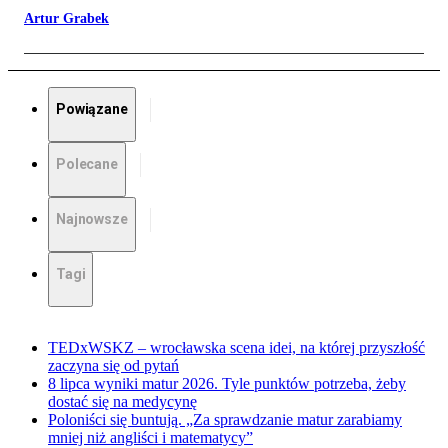
Artur Grabek
Powiązane
Polecane
Najnowsze
Tagi
TEDxWSKZ – wrocławska scena idei, na której przyszłość
zaczyna się od pytań
8 lipca wyniki matur 2026. Tyle punktów potrzeba, żeby
dostać się na medycynę
Poloniści się buntują. „Za sprawdzanie matur zarabiamy
mniej niż angliści i matematycy”