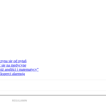
zyna się od pytań
ć się na medycynę
niż angliści i matematycy”
Eksperci alarmują
REGULAMIN