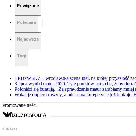
Powiązane
Polecane
Najnowsze
Tagi
TEDxWSKZ – wrocławska scena idei, na której przyszłość zac
8 lipca wyniki matur 2026. Tyle punktów potrzeba, żeby dosta
Poloniści się buntują. „Za sprawdzanie matur zarabiamy mniej 
Wakacje dopiero ruszyły, a miejsc na korepetycje już brakuje. 
Promowane treści
KONTAKT