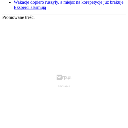
Wakacje dopiero ruszyły, a miejsc na korepetycje już brakuje.
Eksperci alarmują
Promowane treści