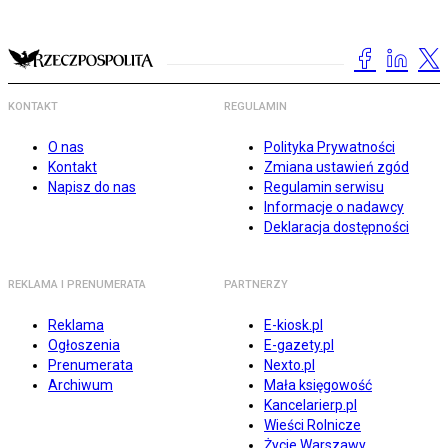
KONTAKT
REGULAMIN
O nas
Polityka Prywatności
Kontakt
Zmiana ustawień zgód
Napisz do nas
Regulamin serwisu
Informacje o nadawcy
Deklaracja dostępności
REKLAMA I PRENUMERATA
PARTNERZY
Reklama
E-kiosk.pl
Ogłoszenia
E-gazety.pl
Prenumerata
Nexto.pl
Archiwum
Mała księgowość
Kancelarierp.pl
Wieści Rolnicze
Życie Warszawy