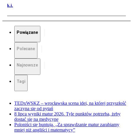
k.i.
Powiązane
Polecane
Najnowsze
Tagi
TEDxWSKZ – wrocławska scena idei, na której przyszłość
zaczyna się od pytań
8 lipca wyniki matur 2026. Tyle punktów potrzeba, żeby
dostać się na medycynę
Poloniści się buntują. „Za sprawdzanie matur zarabiamy
mniej niż angliści i matematycy”