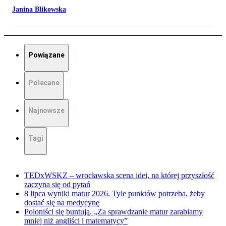
Janina Blikowska
Powiązane
Polecane
Najnowsze
Tagi
TEDxWSKZ – wrocławska scena idei, na której przyszłość
zaczyna się od pytań
8 lipca wyniki matur 2026. Tyle punktów potrzeba, żeby
dostać się na medycynę
Poloniści się buntują. „Za sprawdzanie matur zarabiamy
mniej niż angliści i matematycy”