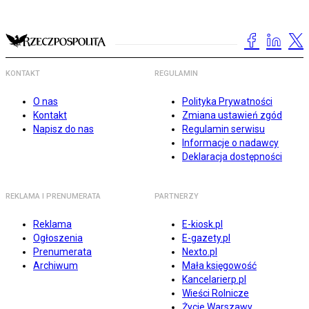
KONTAKT
REGULAMIN
O nas
Polityka Prywatności
Kontakt
Zmiana ustawień zgód
Napisz do nas
Regulamin serwisu
Informacje o nadawcy
Deklaracja dostępności
REKLAMA I PRENUMERATA
PARTNERZY
Reklama
E-kiosk.pl
Ogłoszenia
E-gazety.pl
Prenumerata
Nexto.pl
Archiwum
Mała księgowość
Kancelarierp.pl
Wieści Rolnicze
Życie Warszawy