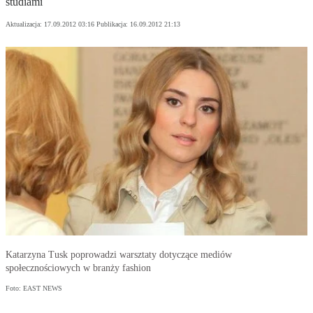
studiami
Aktualizacja:
17.09.2012 03:16
Publikacja:
16.09.2012 21:13
Katarzyna Tusk poprowadzi warsztaty dotyczące mediów
społecznościowych w branży fashion
Foto: EAST NEWS